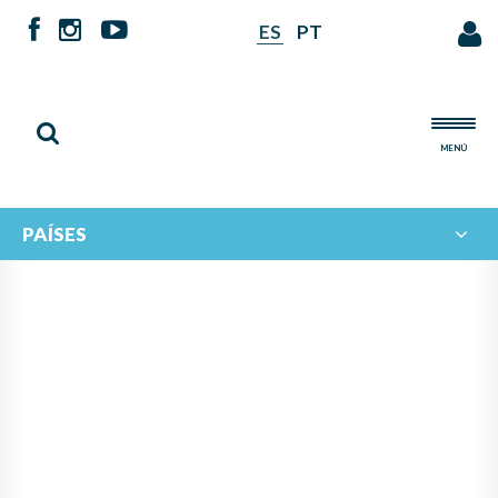
ES
PT
MENÚ
PAÍSES
INTERCAMBIO MUSICAL
IBEROAMERICANO: EL
ECOSISTEMA MUSICAL