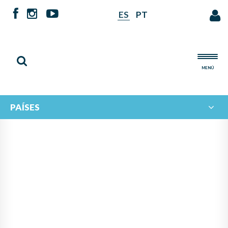
ES
PT
MENÚ
PAÍSES
INTERCAMBIO MUSICAL
IBEROAMERICANO: EL
ECOSISTEMA MUSICAL