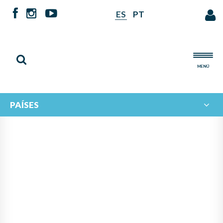
ES
PT
MENÚ
PAÍSES
INTERCAMBIO MUSICAL
IBEROAMERICANO: EL
ECOSISTEMA MUSICAL