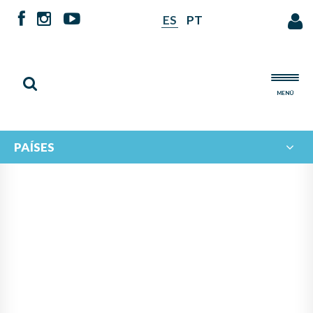
ES
PT
MENÚ
PAÍSES
INTERCAMBIO MUSICAL
IBEROAMERICANO: EL
ECOSISTEMA MUSICAL