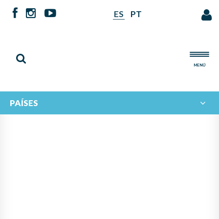
ES
PT
MENÚ
PAÍSES
INTERCAMBIO MUSICAL
IBEROAMERICANO: EL
ECOSISTEMA MUSICAL