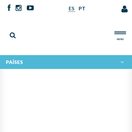
ES
PT
MENÚ
PAÍSES
INTERCAMBIO MUSICAL
IBEROAMERICANO: EL
ECOSISTEMA MUSICAL