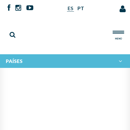
ES
PT
MENÚ
PAÍSES
INTERCAMBIO MUSICAL
IBEROAMERICANO: EL
ECOSISTEMA MUSICAL