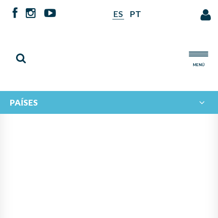
ES
PT
MENÚ
PAÍSES
INTERCAMBIO MUSICAL
IBEROAMERICANO: EL
ECOSISTEMA MUSICAL