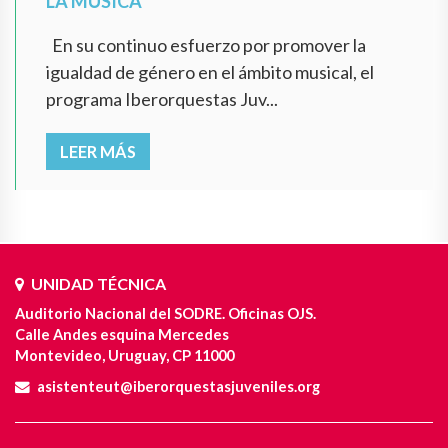
LA MÚSICA
En su continuo esfuerzo por promover la
igualdad de género en el ámbito musical, el
programa Iberorquestas Juv...
LEER MÁS
UNIDAD TÉCNICA
Auditorio Nacional del SODRE. Oficinas OJS.
Calle Andes esquina Mercedes
Montevideo, Uruguay, CP 11000
asistenteut@iberorquestasjuveniles.org