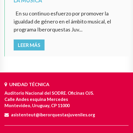
LA MÚSICA
En su continuo esfuerzo por promover la
igualdad de género en el ámbito musical, el
programa Iberorquestas Juv...
LEER MÁS
UNIDAD TÉCNICA
Auditorio Nacional del SODRE. Oficinas OJS.
Calle Andes esquina Mercedes
Montevideo, Uruguay, CP 11000
asistenteut@iberorquestasjuveniles.org