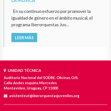
LA MÚSICA
En su continuo esfuerzo por promover la
igualdad de género en el ámbito musical, el
programa Iberorquestas Juv...
LEER MÁS
UNIDAD TÉCNICA
Auditorio Nacional del SODRE. Oficinas OJS.
Calle Andes esquina Mercedes
Montevideo, Uruguay, CP 11000
asistenteut@iberorquestasjuveniles.org