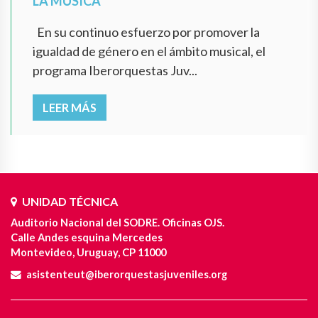
LA MÚSICA
En su continuo esfuerzo por promover la
igualdad de género en el ámbito musical, el
programa Iberorquestas Juv...
LEER MÁS
UNIDAD TÉCNICA
Auditorio Nacional del SODRE. Oficinas OJS.
Calle Andes esquina Mercedes
Montevideo, Uruguay, CP 11000
asistenteut@iberorquestasjuveniles.org