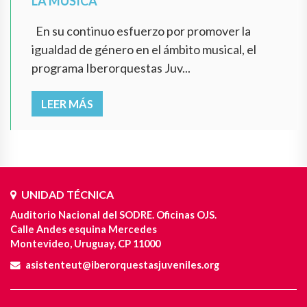
LA MÚSICA
En su continuo esfuerzo por promover la
igualdad de género en el ámbito musical, el
programa Iberorquestas Juv...
LEER MÁS
UNIDAD TÉCNICA
Auditorio Nacional del SODRE. Oficinas OJS.
Calle Andes esquina Mercedes
Montevideo, Uruguay, CP 11000
asistenteut@iberorquestasjuveniles.org