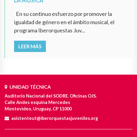
LA MÚSICA
En su continuo esfuerzo por promover la
igualdad de género en el ámbito musical, el
programa Iberorquestas Juv...
LEER MÁS
UNIDAD TÉCNICA
Auditorio Nacional del SODRE. Oficinas OJS.
Calle Andes esquina Mercedes
Montevideo, Uruguay, CP 11000
asistenteut@iberorquestasjuveniles.org