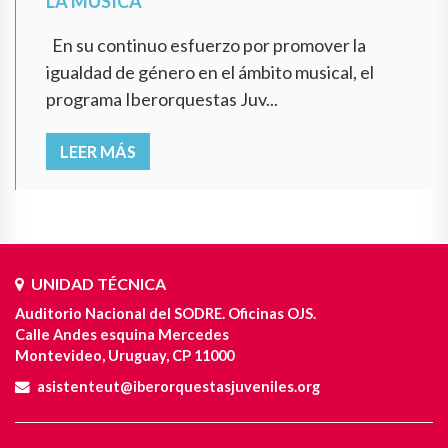
LA MÚSICA
En su continuo esfuerzo por promover la
igualdad de género en el ámbito musical, el
programa Iberorquestas Juv...
LEER MÁS
UNIDAD TÉCNICA
Auditorio Nacional del SODRE. Oficinas OJS.
Calle Andes esquina Mercedes
Montevideo, Uruguay, CP 11000
asistenteut@iberorquestasjuveniles.org