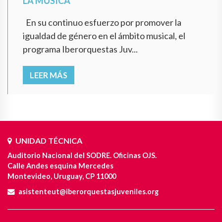
LA MÚSICA
En su continuo esfuerzo por promover la
igualdad de género en el ámbito musical, el
programa Iberorquestas Juv...
LEER MÁS
UNIDAD TÉCNICA
Auditorio Nacional del SODRE. Oficinas OJS.
Calle Andes esquina Mercedes
Montevideo, Uruguay, CP 11000
asistenteut@iberorquestasjuveniles.org