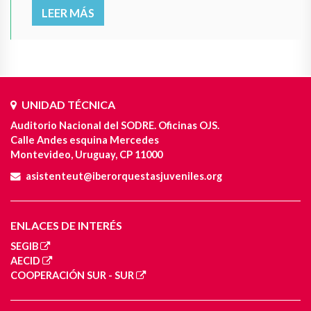
LEER MÁS
UNIDAD TÉCNICA
Auditorio Nacional del SODRE. Oficinas OJS.
Calle Andes esquina Mercedes
Montevideo, Uruguay, CP 11000
asistenteut@iberorquestasjuveniles.org
ENLACES DE INTERÉS
SEGIB
AECID
COOPERACIÓN SUR - SUR