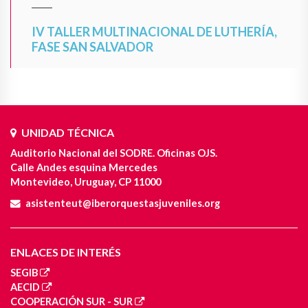
IV TALLER MULTINACIONAL DE LUTHERÍA,
FASE SAN SALVADOR
UNIDAD TÉCNICA
Auditorio Nacional del SODRE. Oficinas OJS.
Calle Andes esquina Mercedes
Montevideo, Uruguay, CP 11000
asistenteut@iberorquestasjuveniles.org
ENLACES DE INTERÉS
SEGIB
AECID
COOPERACIÓN SUR - SUR