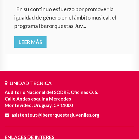
En su continuo esfuerzo por promover la
igualdad de género en el ámbito musical, el
programa Iberorquestas Juv...
LEER MÁS
UNIDAD TÉCNICA
Auditorio Nacional del SODRE. Oficinas OJS.
Calle Andes esquina Mercedes
Montevideo, Uruguay, CP 11000
asistenteut@iberorquestasjuveniles.org
ENLACES DE INTERÉS