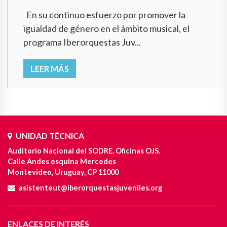
En su continuo esfuerzo por promover la
igualdad de género en el ámbito musical, el
programa Iberorquestas Juv...
LEER MÁS
UNIDAD TÉCNICA
Auditorio Nacional del SODRE. Oficinas OJS.
Calle Andes esquina Mercedes
Montevideo, Uruguay, CP 11000
asistenteut@iberorquestasjuveniles.org
ENLACES DE INTERÉS