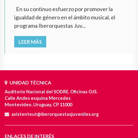
En su continuo esfuerzo por promover la
igualdad de género en el ámbito musical, el
programa Iberorquestas Juv...
LEER MÁS
UNIDAD TÉCNICA
Auditorio Nacional del SODRE. Oficinas OJS.
Calle Andes esquina Mercedes
Montevideo, Uruguay, CP 11000
asistenteut@iberorquestasjuveniles.org
ENLACES DE INTERÉS