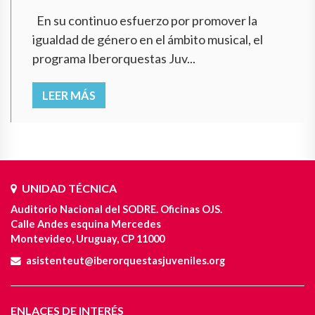
En su continuo esfuerzo por promover la
igualdad de género en el ámbito musical, el
programa Iberorquestas Juv...
LEER MÁS
UNIDAD TÉCNICA
Auditorio Nacional del SODRE. Oficinas OJS.
Calle Andes esquina Mercedes
Montevideo, Uruguay, CP 11000
asistenteut@iberorquestasjuveniles.org
ENLACES DE INTERÉS