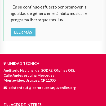
En su continuo esfuerzo por promover la
igualdad de género en el ámbito musical, el
programa Iberorquestas Juv...
LEER MÁS
UNIDAD TÉCNICA
Auditorio Nacional del SODRE. Oficinas OJS.
Calle Andes esquina Mercedes
Montevideo, Uruguay, CP 11000
asistenteut@iberorquestasjuveniles.org
ENLACES DE INTERÉS