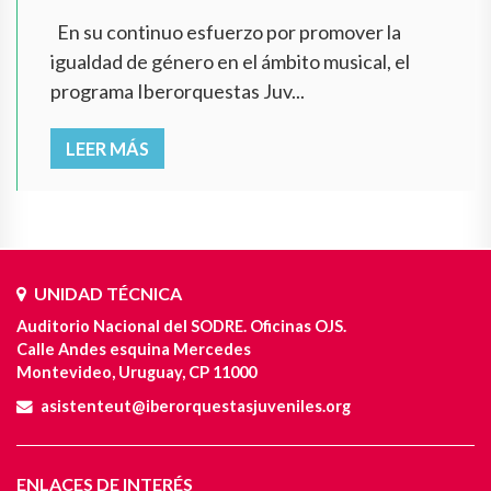
En su continuo esfuerzo por promover la
igualdad de género en el ámbito musical, el
programa Iberorquestas Juv...
LEER MÁS
UNIDAD TÉCNICA
Auditorio Nacional del SODRE. Oficinas OJS.
Calle Andes esquina Mercedes
Montevideo, Uruguay, CP 11000
asistenteut@iberorquestasjuveniles.org
ENLACES DE INTERÉS