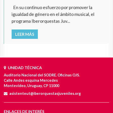
En su continuo esfuerzo por promover la
igualdad de género en el ámbito musical, el
programa Iberorquestas Juv...
LEER MÁS
UNIDAD TÉCNICA
Auditorio Nacional del SODRE. Oficinas OJS.
Calle Andes esquina Mercedes
Montevideo, Uruguay, CP 11000
asistenteut@iberorquestasjuveniles.org
ENLACES DE INTERÉS