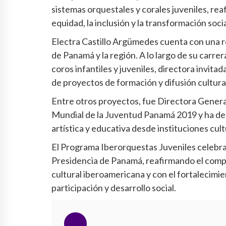
sistemas orquestales y corales juveniles, re
equidad, la inclusión y la transformación socia
Electra Castillo Argümedes cuenta con una re
de Panamá y la región. A lo largo de su carr
coros infantiles y juveniles, directora invit
de proyectos de formación y difusión cultura
Entre otros proyectos, fue Directora General
Mundial de la Juventud Panamá 2019 y ha de
artística y educativa desde instituciones cu
El Programa Iberorquestas Juveniles celebra 
Presidencia de Panamá, reafirmando el comp
cultural iberoamericana y con el fortalecimi
participación y desarrollo social.