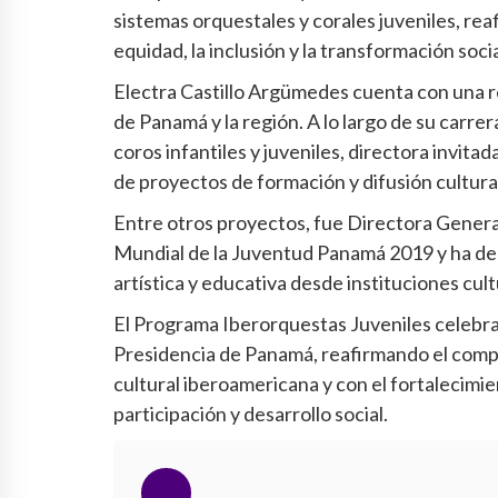
sistemas orquestales y corales juveniles, re
equidad, la inclusión y la transformación socia
Electra Castillo Argümedes cuenta con una re
de Panamá y la región. A lo largo de su carr
coros infantiles y juveniles, directora invit
de proyectos de formación y difusión cultura
Entre otros proyectos, fue Directora General
Mundial de la Juventud Panamá 2019 y ha de
artística y educativa desde instituciones cu
El Programa Iberorquestas Juveniles celebra 
Presidencia de Panamá, reafirmando el comp
cultural iberoamericana y con el fortalecimi
participación y desarrollo social.