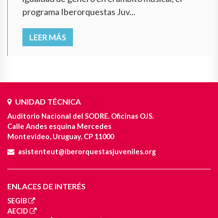
programa Iberorquestas Juv...
LEER MÁS
UNIDAD TÉCNICA
Auditorio Nacional del SODRE. Oficinas OJS.
Calle Andes esquina Mercedes
Montevideo, Uruguay, CP 11000
asistenteut@iberorquestasjuveniles.org
ENLACES DE INTERÉS
SEGIB
AECID