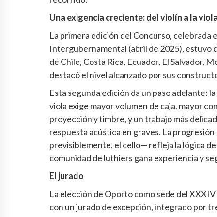
Una exigencia creciente: del violín a la viol
La primera edición del Concurso, celebrada e
Intergubernamental (abril de 2025), estuvo 
de Chile, Costa Rica, Ecuador, El Salvador, M
destacó el nivel alcanzado por sus construct
Esta segunda edición da un paso adelante: la 
viola exige mayor volumen de caja, mayor comp
proyección y timbre, y un trabajo más delicad
respuesta acústica en graves. La progresión —v
previsiblemente, el cello— refleja la lógica
comunidad de luthiers gana experiencia y se
El jurado
La elección de Oporto como sede del XXXIV 
con un jurado de excepción, integrado por t