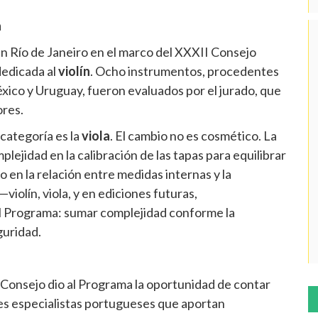
a
n Río de Janeiro en el marco del XXXII Consejo
dedicada al
violín
. Ocho instrumentos, procedentes
éxico y Uruguay, fueron evaluados por el jurado, que
ores.
categoría es la
viola
. El cambio no es cosmético. La
lejidad en la calibración de las tapas para equilibrar
o en la relación entre medidas internas y la
iolín, viola, y en ediciones futuras,
 del Programa: sumar complejidad conforme la
guridad.
Consejo dio al Programa la oportunidad de contar
res especialistas portugueses que aportan