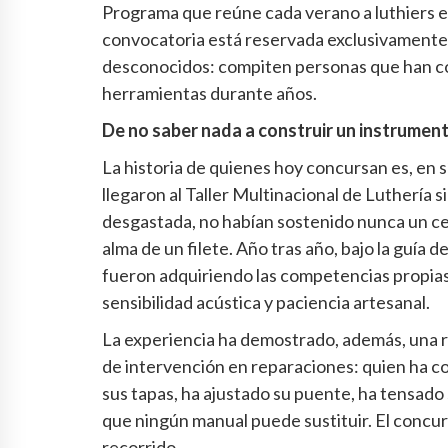
Programa que reúne cada verano a luthiers e
convocatoria está reservada exclusivamente 
desconocidos: compiten personas que han co
herramientas durante años.
De no saber nada a construir un instrumen
La historia de quienes hoy concursan es, en 
llegaron al Taller Multinacional de Luthería s
desgastada, no habían sostenido nunca un cepi
alma de un filete. Año tras año, bajo la guía 
fueron adquiriendo las competencias propias 
sensibilidad acústica y paciencia artesanal.
La experiencia ha demostrado, además, una re
de intervención en reparaciones: quien ha c
sus tapas, ha ajustado su puente, ha tensad
que ningún manual puede sustituir. El concu
recorrido.