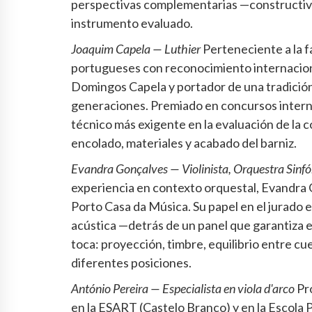
perspectivas complementarias —constructiva
instrumento evaluado.
Joaquim Capela — Luthier
Perteneciente a la fa
portugueses con reconocimiento internaciona
Domingos Capela y portador de una tradición 
generaciones. Premiado en concursos internac
técnico más exigente en la evaluación de la c
encolado, materiales y acabado del barniz.
Evandra Gonçalves — Violinista, Orquestra Sinf
experiencia en contexto orquestal, Evandra G
Porto Casa da Música. Su papel en el jurado e
acústica —detrás de un panel que garantiza 
toca: proyección, timbre, equilibrio entre c
diferentes posiciones.
António Pereira — Especialista en viola d'arco
Pro
en la ESART (Castelo Branco) y en la Escola 