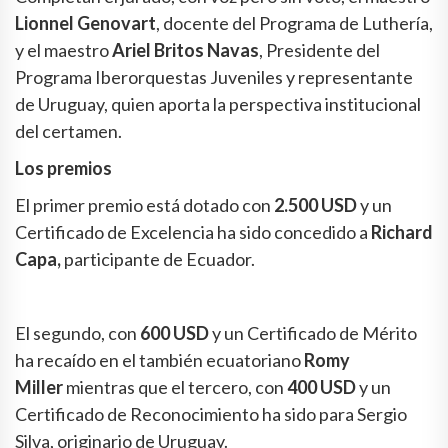
Lionnel Genovart
, docente del Programa de Luthería,
y el maestro
Ariel Britos Navas
, Presidente del
Programa Iberorquestas Juveniles y representante
de Uruguay, quien aporta la perspectiva institucional
del certamen.
Los premios
El primer premio está dotado con
2.500 USD
y un
Certificado de Excelencia ha sido concedido a
Richard
Capa,
participante de Ecuador.
El segundo, con
600 USD
y un Certificado de Mérito
ha recaído en el también ecuatoriano
Romy
Miller
mientras que el tercero, con
400 USD
y un
Certificado de Reconocimiento ha sido para Sergio
Silva, originario de Uruguay.