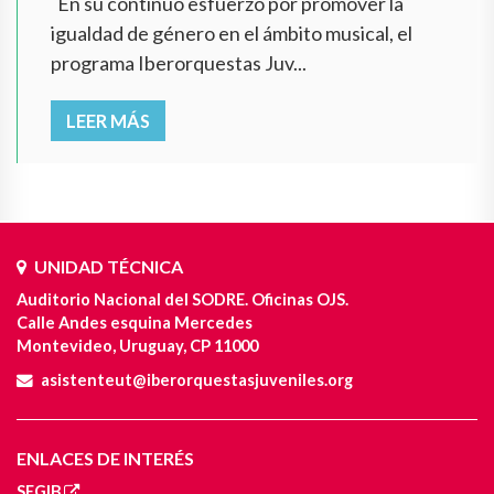
En su continuo esfuerzo por promover la
igualdad de género en el ámbito musical, el
programa Iberorquestas Juv...
LEER MÁS
UNIDAD TÉCNICA
Auditorio Nacional del SODRE. Oficinas OJS.
Calle Andes esquina Mercedes
Montevideo, Uruguay, CP 11000
asistenteut@iberorquestasjuveniles.org
ENLACES DE INTERÉS
SEGIB