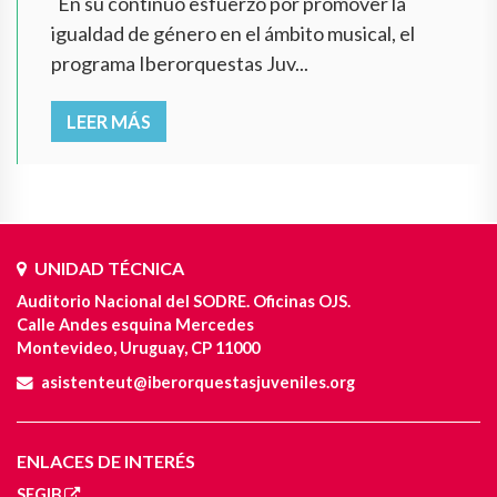
En su continuo esfuerzo por promover la
igualdad de género en el ámbito musical, el
programa Iberorquestas Juv...
LEER MÁS
UNIDAD TÉCNICA
Auditorio Nacional del SODRE. Oficinas OJS.
Calle Andes esquina Mercedes
Montevideo, Uruguay, CP 11000
asistenteut@iberorquestasjuveniles.org
ENLACES DE INTERÉS
SEGIB