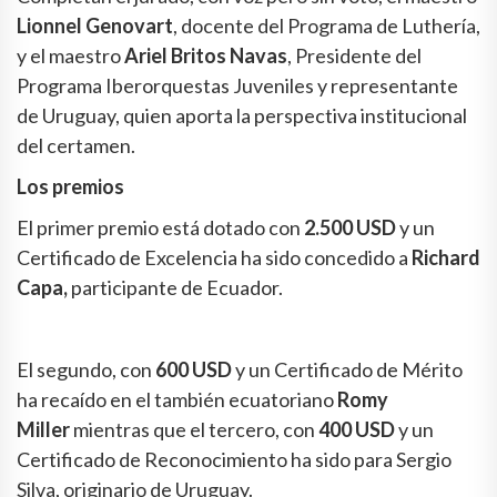
Lionnel Genovart
, docente del Programa de Luthería,
y el maestro
Ariel Britos Navas
, Presidente del
Programa Iberorquestas Juveniles y representante
de Uruguay, quien aporta la perspectiva institucional
del certamen.
Los premios
El primer premio está dotado con
2.500 USD
y un
Certificado de Excelencia ha sido concedido a
Richard
Capa,
participante de Ecuador.
El segundo, con
600 USD
y un Certificado de Mérito
ha recaído en el también ecuatoriano
Romy
Miller
mientras que el tercero, con
400 USD
y un
Certificado de Reconocimiento ha sido para Sergio
Silva, originario de Uruguay.