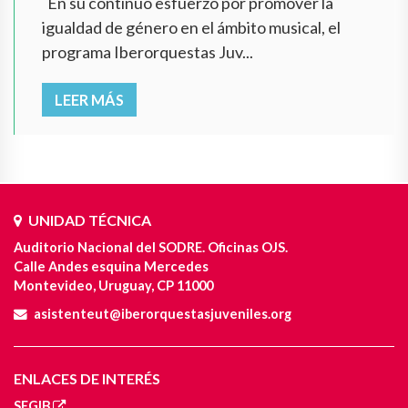
En su continuo esfuerzo por promover la
igualdad de género en el ámbito musical, el
programa Iberorquestas Juv...
LEER MÁS
UNIDAD TÉCNICA
Auditorio Nacional del SODRE. Oficinas OJS.
Calle Andes esquina Mercedes
Montevideo, Uruguay, CP 11000
asistenteut@iberorquestasjuveniles.org
ENLACES DE INTERÉS
SEGIB