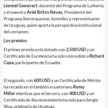
Lionnel Genovart
, docente del Programa de Luthería,
y el maestro
Ariel Britos Navas
, Presidente del
Programa Iberorquestas Juveniles y representante
de Uruguay, quien aporta la perspectiva institucional
del certamen.
Los premios
El primer premio está dotado con
2.500 USD
y un
Certificado de Excelencia ha sido concedido a
Richard
Capa,
participante de Ecuador.
El segundo, con
600 USD
y un Certificado de Mérito
ha recaído en el también ecuatoriano
Romy
Miller
mientras que el tercero, con
400 USD
y un
Certificado de Reconocimiento ha sido para Sergio
Silva, originario de Uruguay.