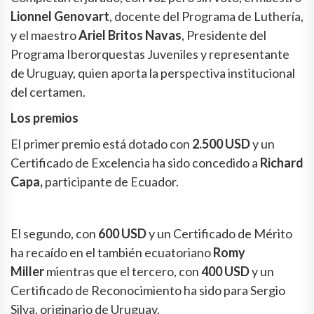
Lionnel Genovart
, docente del Programa de Luthería,
y el maestro
Ariel Britos Navas
, Presidente del
Programa Iberorquestas Juveniles y representante
de Uruguay, quien aporta la perspectiva institucional
del certamen.
Los premios
El primer premio está dotado con
2.500 USD
y un
Certificado de Excelencia ha sido concedido a
Richard
Capa,
participante de Ecuador.
El segundo, con
600 USD
y un Certificado de Mérito
ha recaído en el también ecuatoriano
Romy
Miller
mientras que el tercero, con
400 USD
y un
Certificado de Reconocimiento ha sido para Sergio
Silva, originario de Uruguay.