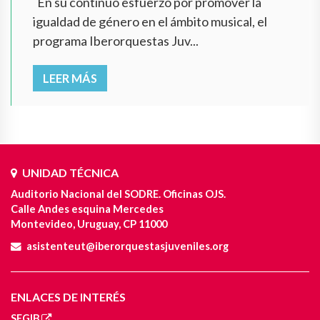
En su continuo esfuerzo por promover la
igualdad de género en el ámbito musical, el
programa Iberorquestas Juv...
LEER MÁS
UNIDAD TÉCNICA
Auditorio Nacional del SODRE. Oficinas OJS.
Calle Andes esquina Mercedes
Montevideo, Uruguay, CP 11000
asistenteut@iberorquestasjuveniles.org
ENLACES DE INTERÉS
SEGIB