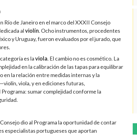
a
n Río de Janeiro en el marco del XXXII Consejo
dedicada al
violín
. Ocho instrumentos, procedentes
éxico y Uruguay, fueron evaluados por el jurado, que
ores.
categoría es la
viola
. El cambio no es cosmético. La
lejidad en la calibración de las tapas para equilibrar
o en la relación entre medidas internas y la
iolín, viola, y en ediciones futuras,
 del Programa: sumar complejidad conforme la
guridad.
Consejo dio al Programa la oportunidad de contar
res especialistas portugueses que aportan