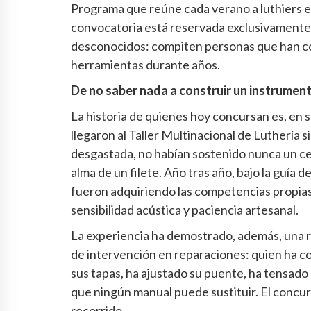
Programa que reúne cada verano a luthiers e
convocatoria está reservada exclusivamente 
desconocidos: compiten personas que han co
herramientas durante años.
De no saber nada a construir un instrumen
La historia de quienes hoy concursan es, en 
llegaron al Taller Multinacional de Luthería s
desgastada, no habían sostenido nunca un cepi
alma de un filete. Año tras año, bajo la guía 
fueron adquiriendo las competencias propias 
sensibilidad acústica y paciencia artesanal.
La experiencia ha demostrado, además, una re
de intervención en reparaciones: quien ha c
sus tapas, ha ajustado su puente, ha tensad
que ningún manual puede sustituir. El concu
recorrido.