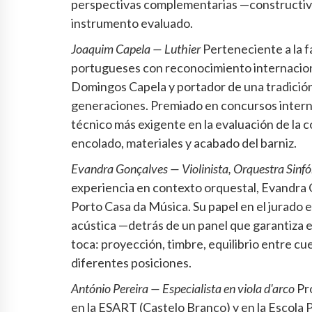
perspectivas complementarias —constructiva
instrumento evaluado.
Joaquim Capela — Luthier
Perteneciente a la fa
portugueses con reconocimiento internaciona
Domingos Capela y portador de una tradición 
generaciones. Premiado en concursos internac
técnico más exigente en la evaluación de la c
encolado, materiales y acabado del barniz.
Evandra Gonçalves — Violinista, Orquestra Sinf
experiencia en contexto orquestal, Evandra G
Porto Casa da Música. Su papel en el jurado e
acústica —detrás de un panel que garantiza 
toca: proyección, timbre, equilibrio entre c
diferentes posiciones.
António Pereira — Especialista en viola d'arco
Pro
en la ESART (Castelo Branco) y en la Escola 