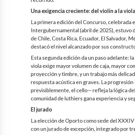
Una exigencia creciente: del violín a la viol
La primera edición del Concurso, celebrada e
Intergubernamental (abril de 2025), estuvo 
de Chile, Costa Rica, Ecuador, El Salvador, M
destacó el nivel alcanzado por sus construct
Esta segunda edición da un paso adelante: la 
viola exige mayor volumen de caja, mayor comp
proyección y timbre, y un trabajo más delicad
respuesta acústica en graves. La progresión —v
previsiblemente, el cello— refleja la lógica
comunidad de luthiers gana experiencia y se
El jurado
La elección de Oporto como sede del XXXIV 
con un jurado de excepción, integrado por t