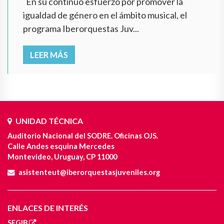
En su continuo esfuerzo por promover la
igualdad de género en el ámbito musical, el
programa Iberorquestas Juv...
LEER MÁS
UNIDAD TÉCNICA
Auditorio Nacional del SODRE. Oficinas OJS.
Calle Andes esquina Mercedes
Montevideo, Uruguay, CP 11000
asistenteut@iberorquestasjuveniles.org
ENLACES DE INTERÉS
SEGIB