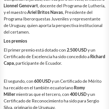
Lionnel Genovart
, docente del Programa de Luthería,
y el maestro
Ariel Britos Navas
, Presidente del
Programa Iberorquestas Juveniles y representante
de Uruguay, quien aporta la perspectiva institucional
del certamen.
Los premios
El primer premio está dotado con
2.500 USD
y un
Certificado de Excelencia ha sido concedido a
Richard
Capa,
participante de Ecuador.
El segundo, con
600 USD
y un Certificado de Mérito
ha recaído en el también ecuatoriano
Romy
Miller
mientras que el tercero, con
400 USD
y un
Certificado de Reconocimiento ha sido para Sergio
Silva, originario de Uruguay.