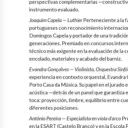
perspectivas complementarias —constructiva
instrumento evaluado.
Joaquim Capela — Luthier
Perteneciente a la fa
portugueses con reconocimiento internaciona
Domingos Capela y portador de una tradición 
generaciones. Premiado en concursos internac
técnico más exigente en la evaluación de la c
encolado, materiales y acabado del barniz.
Evandra Gonçalves — Violinista, Orquestra Sinf
experiencia en contexto orquestal, Evandra G
Porto Casa da Música. Su papel en el jurado e
acústica —detrás de un panel que garantiza 
toca: proyección, timbre, equilibrio entre c
diferentes posiciones.
António Pereira — Especialista en viola d'arco
Pro
en la ESART (Castelo Branco) y en la Escola 