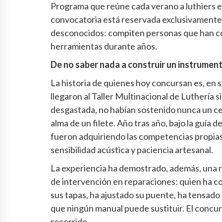
Programa que reúne cada verano a luthiers e
convocatoria está reservada exclusivamente 
desconocidos: compiten personas que han co
herramientas durante años.
De no saber nada a construir un instrumen
La historia de quienes hoy concursan es, en 
llegaron al Taller Multinacional de Luthería s
desgastada, no habían sostenido nunca un cepi
alma de un filete. Año tras año, bajo la guía 
fueron adquiriendo las competencias propias 
sensibilidad acústica y paciencia artesanal.
La experiencia ha demostrado, además, una re
de intervención en reparaciones: quien ha c
sus tapas, ha ajustado su puente, ha tensad
que ningún manual puede sustituir. El concu
recorrido.