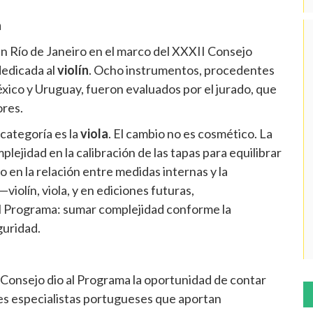
a
n Río de Janeiro en el marco del XXXII Consejo
dedicada al
violín
. Ocho instrumentos, procedentes
éxico y Uruguay, fueron evaluados por el jurado, que
ores.
categoría es la
viola
. El cambio no es cosmético. La
lejidad en la calibración de las tapas para equilibrar
o en la relación entre medidas internas y la
iolín, viola, y en ediciones futuras,
 del Programa: sumar complejidad conforme la
guridad.
Consejo dio al Programa la oportunidad de contar
res especialistas portugueses que aportan