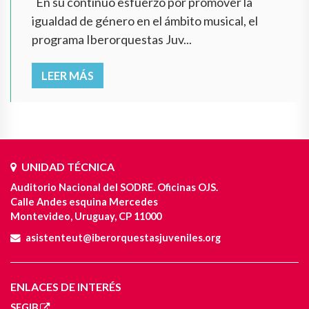
En su continuo esfuerzo por promover la
igualdad de género en el ámbito musical, el
programa Iberorquestas Juv...
LEER MÁS
UNIDAD TÉCNICA
Auditorio Nacional del SODRE. Oficinas OJS.
Calle Andes esquina Mercedes
Montevideo, Uruguay, CP 11000
asistenteut@iberorquestasjuveniles.org
ENLACES DE INTERÉS
SEGIB