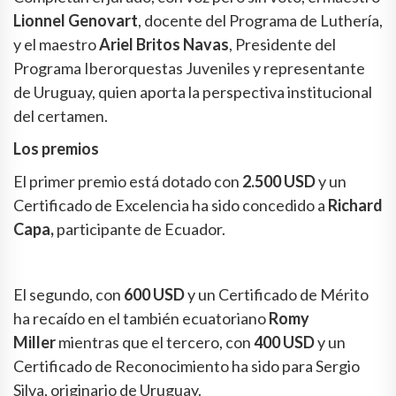
Lionnel Genovart
, docente del Programa de Luthería,
y el maestro
Ariel Britos Navas
, Presidente del
Programa Iberorquestas Juveniles y representante
de Uruguay, quien aporta la perspectiva institucional
del certamen.
Los premios
El primer premio está dotado con
2.500 USD
y un
Certificado de Excelencia ha sido concedido a
Richard
Capa,
participante de Ecuador.
El segundo, con
600 USD
y un Certificado de Mérito
ha recaído en el también ecuatoriano
Romy
Miller
mientras que el tercero, con
400 USD
y un
Certificado de Reconocimiento ha sido para Sergio
Silva, originario de Uruguay.