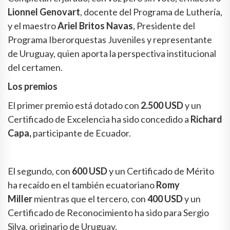
Lionnel Genovart
, docente del Programa de Luthería,
y el maestro
Ariel Britos Navas
, Presidente del
Programa Iberorquestas Juveniles y representante
de Uruguay, quien aporta la perspectiva institucional
del certamen.
Los premios
El primer premio está dotado con
2.500 USD
y un
Certificado de Excelencia ha sido concedido a
Richard
Capa,
participante de Ecuador.
El segundo, con
600 USD
y un Certificado de Mérito
ha recaído en el también ecuatoriano
Romy
Miller
mientras que el tercero, con
400 USD
y un
Certificado de Reconocimiento ha sido para Sergio
Silva, originario de Uruguay.