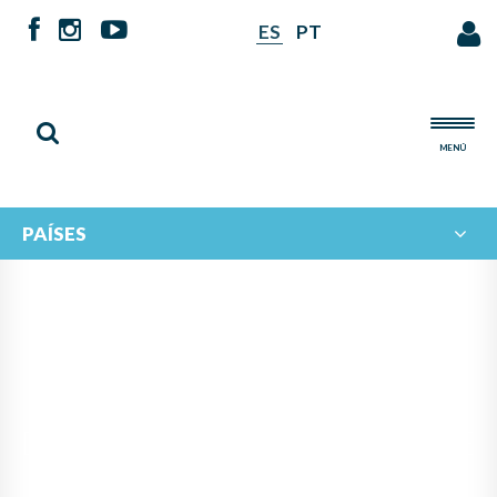
ES
PT
MENÚ
PAÍSES
TERCERA EDICIÓN DE
DISONANCIAS EN CIUDAD DE
PANAMÁ: LA MÚSICA COMO