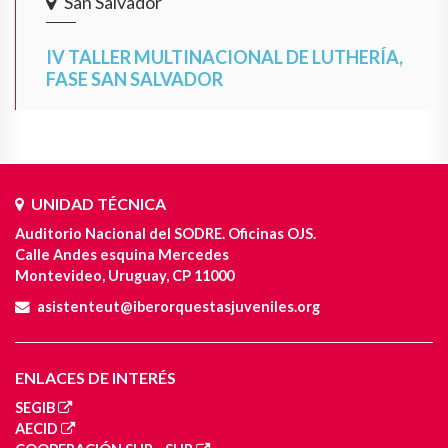
San Salvador
IV TALLER MULTINACIONAL DE LUTHERÍA,
FASE SAN SALVADOR
UNIDAD TÉCNICA
Auditorio Nacional del SODRE. Oficinas OJS.
Calle Andes esquina Mercedes
Montevideo, Uruguay, CP 11000
asistenteut@iberorquestasjuveniles.org
ENLACES DE INTERÉS
SEGIB
AECID