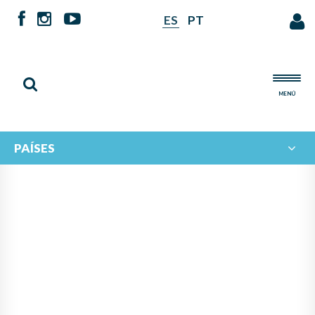
ES
PT
MENÚ
PAÍSES
XI ENCUENTRO BINACIONAL
DE ORQUESTAS
LATINOAMERICANAS :