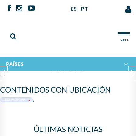
ES
PT
MENÚ
PAÍSES
1
2
3
4
5
6
CONTENIDOS CON UBICACIÓN
Previous
Ne
.
IBEROAMERICANA
ÚLTIMAS NOTICIAS