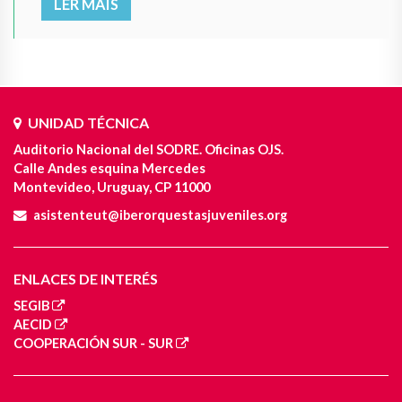
LER MAIS
UNIDAD TÉCNICA
Auditorio Nacional del SODRE. Oficinas OJS.
Calle Andes esquina Mercedes
Montevideo, Uruguay, CP 11000
asistenteut@iberorquestasjuveniles.org
ENLACES DE INTERÉS
SEGIB
AECID
COOPERACIÓN SUR - SUR