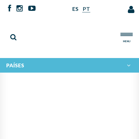
ES
PT
MENU
PAÍSES
¡LA ORQUESTA JUVENIL
IBEROAMERICANA 2025 SE
PONE EN MARCHA!