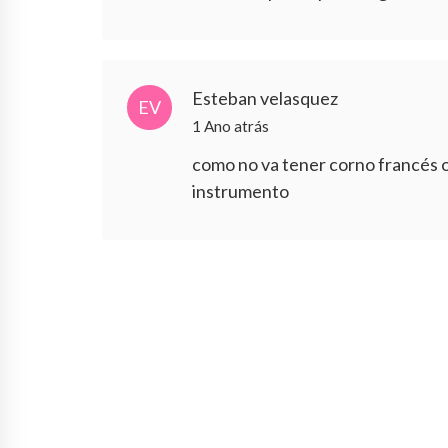
Esteban velasquez
EV
1 Ano atrás
como no va tener corno francés o
instrumento