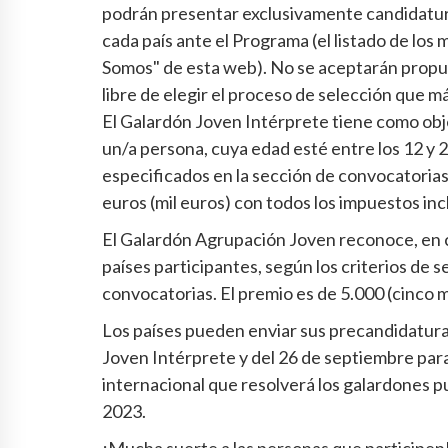
podrán presentar exclusivamente candidatura
cada país ante el Programa (el listado de lo
Somos" de esta web). No se aceptarán propue
libre de elegir el proceso de selección que m
El Galardón Joven Intérprete tiene como obje
un/a persona, cuya edad esté entre los 12 y 2
especificados en la sección de convocatorias
euros (mil euros) con todos los impuestos inc
El Galardón Agrupación Joven reconoce, en c
países participantes, según los criterios de 
convocatorias. El premio es de 5.000 (cinco m
Los países pueden enviar sus precandidaturas
Joven Intérprete y del 26 de septiembre para
internacional que resolverá los galardones pu
2023.
¡Mucha suerte a las personas que participen