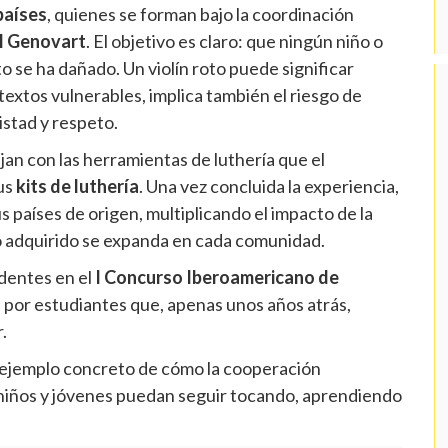
países
, quienes se forman bajo la coordinación
l Genovart
. El objetivo es claro: que ningún niño o
o se ha dañado. Un violín roto puede significar
extos vulnerables, implica también el riesgo de
istad y respeto.
bajan con las herramientas de luthería que el
us
kits de luthería
. Una vez concluida la experiencia,
us países de origen, multiplicando el impacto de la
 adquirido se expanda en cada comunidad.
identes en el
I Concurso Iberoamericano de
s por estudiantes que, apenas unos años atrás,
.
un ejemplo concreto de cómo la cooperación
niños y jóvenes puedan seguir tocando, aprendiendo