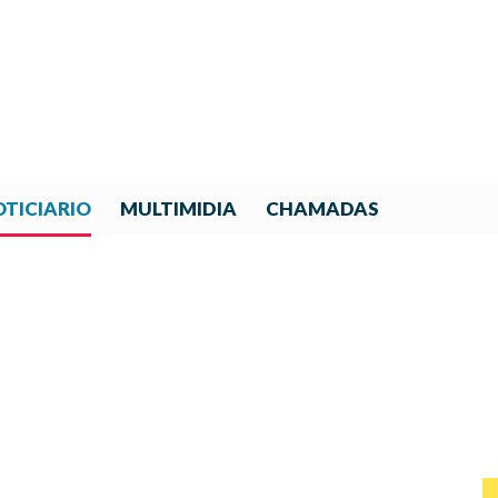
TICIARIO
MULTIMIDIA
CHAMADAS
O CONCIERTO CULMINÓ EL
S MÚSICOS CHILE-EL SALV