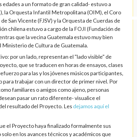
s edades a un formato de gran calidad- estuvo a
), la Orquesta Infantil Metropolitana (OIM), el Coro
il de San Vicente (FJSV) y la Orquesta de Cuerdas de
ción chilena estuvo a cargo de la FOJI (Fundación de
ientras que la vecina Guatemala estuvo muy bien
l Ministerio de Cultura de Guatemala.
vo: por un lado, representan el "lado visible" de
Proyecto, que se traducen en horas de ensayos, clases
efuerzo para las y los jóvenes músicos participantes,
para trabajar con un director de primer nivel. Por
 como familiares o amigos como ajeno, personas
esean pasar un rato diferente- visualice el
 del resultado del Proyecto. Les
dejamos aquí el
que el Proyecto haya finalizado formalmente sus
o solo en los avances técnicos y académicos que