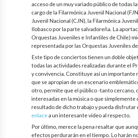
acceso de un muy variado público de todas la
cargo de la Filarmónica Juvenil Nacional (FJN
Juvenil Nacional (CJN), la Filarmónica Juven
Ilobasco por la parte salvadoreña. La aporta
Orquestas Juveniles e Infantiles de Chile) m
representada por las Orquestas Juveniles de
Este tipo de conciertos tienen un doble objeti
todas las actividades realizadas durante el 
y convivencia. Constituye así un importante r
que se apropian de un escenario emblemático 
otro, permite que el público -tanto cercano,
interesadas en la música o que simplemente d
resultado de dicho trabajo y pueda disfrutar
enlace
a un interesante vídeo al respecto.
Por último, merece la pena resaltar que aun
efectos perdurarán en el tiempo. Lo harán n