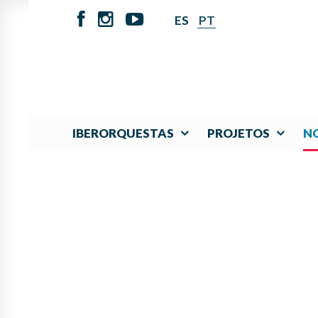
ES
PT
IBERORQUESTAS
PROJETOS
NO
CON UN ESPLÉNDID
DE JÓVENE