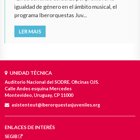
igualdad de género en el ámbito musical, el
programa Iberorquestas Juv...
LER MAIS
UNIDAD TÉCNICA
Auditorio Nacional del SODRE. Oficinas OJS.
Calle Andes esquina Mercedes
Montevideo, Uruguay, CP 11000
asistenteut@iberorquestasjuveniles.org
ENLACES DE INTERÉS
SEGIB