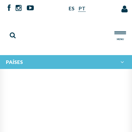
ES
PT
MENU
PAÍSES
DE ESPAÑA A HONDURAS:
INTERCAMBIO,
COLABORACIÓN,