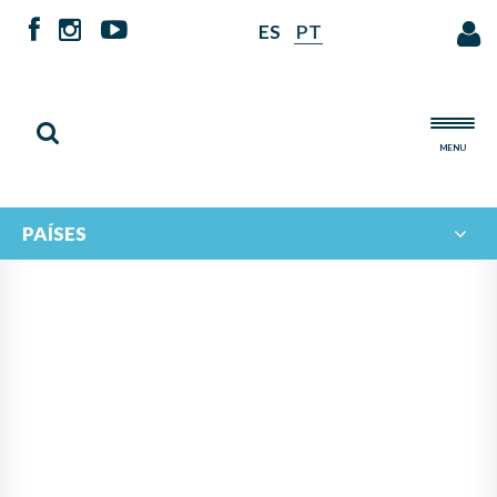
ES
PT
MENU
PAÍSES
EL PROYECTO
MULTINACIONAL
"COLABORACIÓN JONDE-