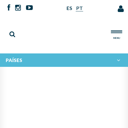
ES
PT
MENU
PAÍSES
EL PROYECTO
MULTINACIONAL
"COLABORACIÓN JONDE-