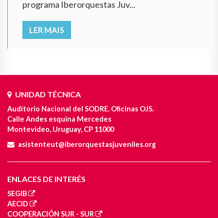
programa Iberorquestas Juv...
LER MAIS
UNIDAD TÉCNICA
Auditorio Nacional del SODRE. Oficinas OJS.
Calle Andes esquina Mercedes
Montevideo, Uruguay, CP 11000
asistenteut@iberorquestasjuveniles.org
ENLACES DE INTERÉS
SEGIB
AECID
COOPERACIÓN SUR - SUR