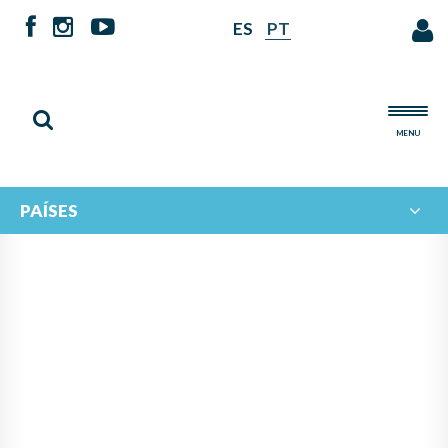
ES
PT
MENU
PAÍSES
EL PROYECTO ORQUESTA DE
NIÑOS DEL TRIFINIO 2017
LLENÓ DE MÚSICA LA TRIPLE